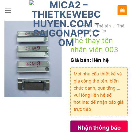
Bỏ
qua
nội
dung
Trang chủ
Thẻ tên
Thẻ
/
/
thay tên nhân viên
Thẻ thay tên
nhân viên 003
Giá bán: liên hệ
Mọi nhu cầu thiết kế và
gia công thẻ tên, biển
chức danh, quà tặng,...
vui lòng liên hệ số
hotline: để nhận báo giá
trực tiếp
Nhận thông báo