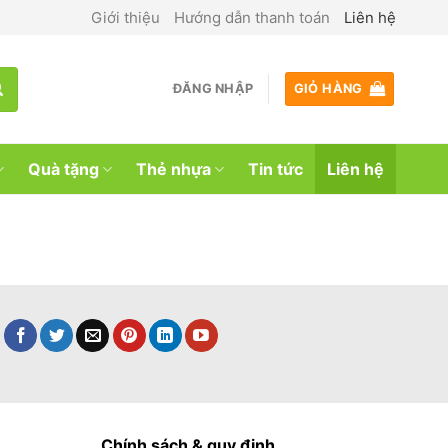
Giới thiệu
Hướng dẫn thanh toán
Liên hệ
ĐĂNG NHẬP
GIỎ HÀNG
Quà tặng
Thẻ nhựa
Tin tức
Liên hệ
Chính sách & quy định