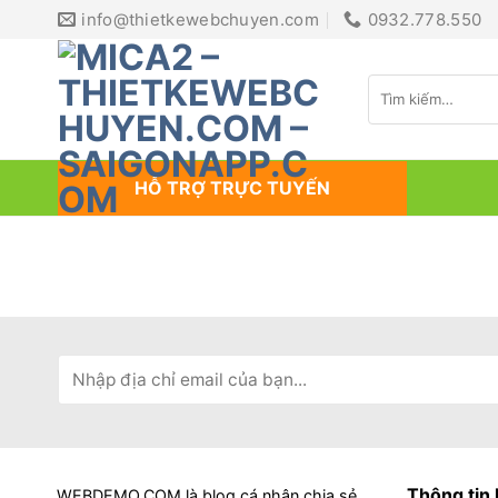
Bỏ
info@thietkewebchuyen.com
0932.778.550
qua
nội
Tìm
dung
kiếm:
HỖ TRỢ TRỰC TUYẾN
Thông tin 
WEBDEMO.COM là blog cá nhân chia sẻ