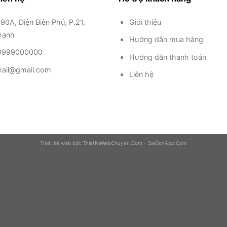
490A, Điện Biên Phủ, P.21,
Giới thiệu
hạnh
Hướng dẫn mua hàng
: 0999000000
Hướng dẫn thanh toán
ail@gmail.com
Liên hệ
Thiết kế web bởi:
ThietKeWebChuyen.Com
-
SaiGonApp.Com