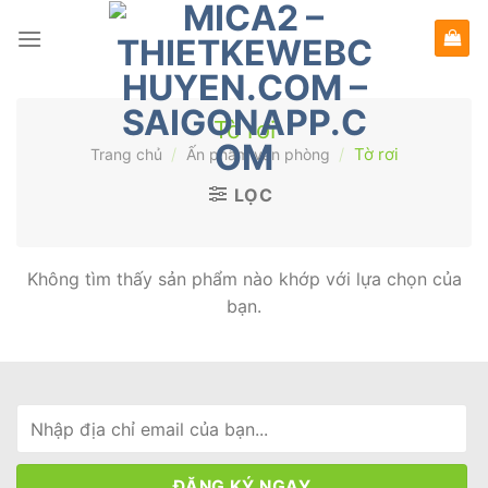
Bỏ
qua
nội
dung
Tờ rơi
/
/
Tờ rơi
Trang chủ
Ấn phẩm văn phòng
LỌC
Không tìm thấy sản phẩm nào khớp với lựa chọn của
bạn.