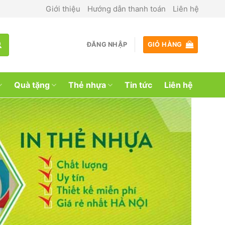
Giới thiệu
Hướng dẫn thanh toán
Liên hệ
ĐĂNG NHẬP
GIỎ HÀNG
Quà tặng
Thẻ nhựa
Tin tức
Liên hệ