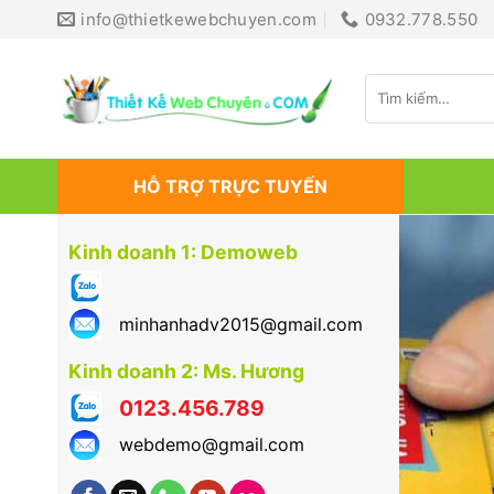
Bỏ
info@thietkewebchuyen.com
0932.778.550
qua
nội
Tìm
dung
kiếm:
HỖ TRỢ TRỰC TUYẾN
Kinh doanh 1: Demoweb
minhanhadv2015@gmail.com
Kinh doanh 2: Ms. Hương
0123.456.789
webdemo@gmail.com