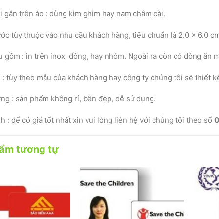
ại gắn trên áo : dùng kim ghim hay nam châm cài.
ước tùy thuộc vào nhu cầu khách hàng, tiêu chuẩn là 2.0 x 6.0 c
ệu gồm : in trên inox, đồng, hay nhôm. Ngoài ra còn có đông ăn 
ế : tùy theo mẫu của khách hàng hay công ty chúng tôi sẽ thiết k
ợng : sản phẩm không rỉ, bền đẹp, dễ sử dụng.
h : để có giá tốt nhất xin vui lòng liên hệ với chúng tôi theo số
0
ẩm tương tự