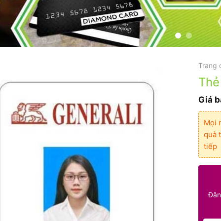
Trang 
Thẻ
Giá b
Mọi 
quà t
tiếp
Đăn