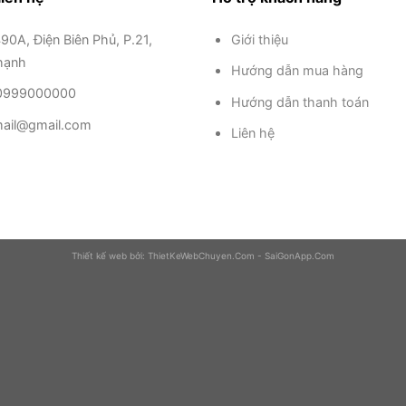
490A, Điện Biên Phủ, P.21,
Giới thiệu
hạnh
Hướng dẫn mua hàng
: 0999000000
Hướng dẫn thanh toán
ail@gmail.com
Liên hệ
Thiết kế web bởi:
ThietKeWebChuyen.Com
-
SaiGonApp.Com