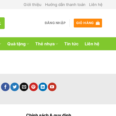
Giới thiệu
Hướng dẫn thanh toán
Liên hệ
ĐĂNG NHẬP
GIỎ HÀNG
Quà tặng
Thẻ nhựa
Tin tức
Liên hệ
Chính sách & quy định