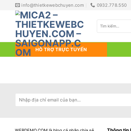
Bỏ
info@thietkewebchuyen.com
0932.778.550
qua
nội
Tìm
dung
kiếm:
HỖ TRỢ TRỰC TUYẾN
Thông tin 
WEBDEMO.COM là blog cá nhân chia sẻ